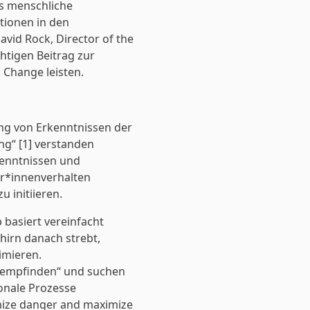
das menschliche
tionen in den
vid Rock, Director of the
htigen Beitrag zur
 Change leisten.
ung von Erkenntnissen der
g“ [1] verstanden
kenntnissen und
er*innenverhalten
 initiieren.
basiert vereinfacht
hirn danach strebt,
imieren.
v empfinden“ und suchen
ronale Prozesse
mize danger and maximize