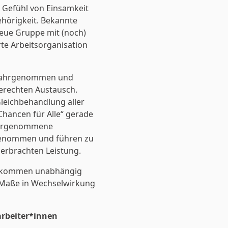
s Gefühl von Einsamkeit
ehörigkeit. Bekannte
eue Gruppe mit (noch)
rte Arbeitsorganisation
n wahrgenommen und
erechten Austausch.
leichbehandlung aller
Chancen für Alle“ gerade
wahrgenommene
genommen und führen zu
erbrachten Leistung.
vollkommen unabhängig
 Maße in Wechselwirkung
rbeiter*innen